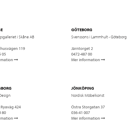
GE
GÖTEBORG
sgalleriet i Skåne AB
Svenssons i Lammhult - Göteborg
shusvägen 119
Järntorget 2
5 05
0472-487 00
rmation
Mer information
GBORG
JÖNKÖPING
 Design
Nordisk Möbelkonst
 Ryaväg 424
Östra Storgatan 37
0 80
036-41 007
rmation
Mer information