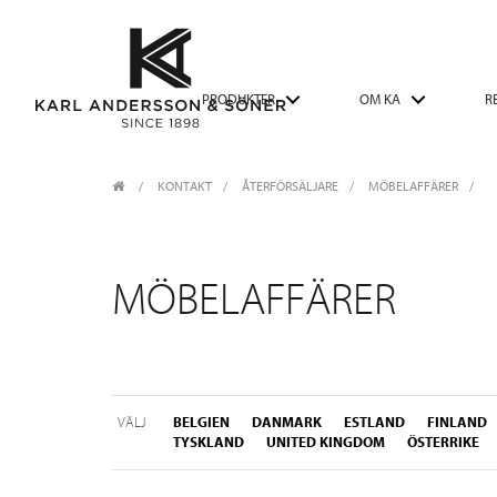
PRODUKTER
OM KA
R
KONTAKT
/
ÅTERFÖRSÄLJARE
/
MÖBELAFFÄRER
MÖBELAFFÄRER
VÄLJ
BELGIEN
DANMARK
ESTLAND
FINLAND
TYSKLAND
UNITED KINGDOM
ÖSTERRIKE