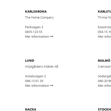
KARLSKRONA
KARLST
The Home Company
Thimar F
Parkvägen 3
Eneströ
0455-123 55
054-15 1
Mer information
Mer info
LUND
MALMÖ
Miljögårdens Möbler AB
Svensson
Avtalsvägen 2
Söderga
046-13 01 29
040-20 9
Mer information
Mer info
NACKA
STOCK