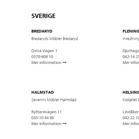
SVERIGE
BREDARYD
FLENIN
Bredaryds Möbler Bredaryd
Inredning
Östra Vägen 1
Djurhag
0370-808 10
042-14 2
Mer information
Mer info
HALMSTAD
HELSIN
Severins Möbler Halmstad
Kostallet
Ryttarevägen 11
Lindåker
035-10 44 80
042-22 1
Mer information
Mer info