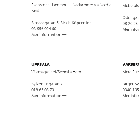
Svenssons i Lammhult - Nacka order via Nordic
Möbeluts.
Nest
Odengat
Siroccogatan 5, Sickla Köpcenter
08-20 23
08-556 024 60
Mer info
Mer information
UPPSALA
VARBER
Vålamagasinet/Svenska Hem
More Furn
Sylveniusgatan 7
Birger S
018-65 03 70
0340-195
Mer information
Mer info