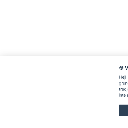
🍪 
Hej!
grun
tred
inte 