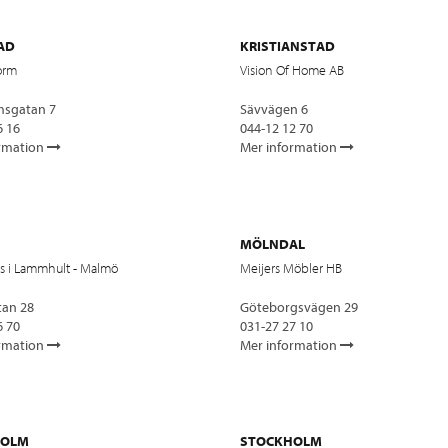
AD
KRISTIANSTAD
orm
Vision Of Home AB
msgatan 7
Sävvägen 6
6 16
044-12 12 70
rmation
Mer information
MÖLNDAL
s i Lammhult - Malmö
Meijers Möbler HB
tan 28
Göteborgsvägen 29
6 70
031-27 27 10
rmation
Mer information
HOLM
STOCKHOLM