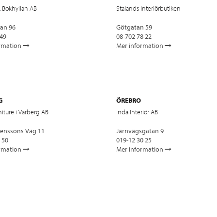
 Bokhyllan AB
Stalands Interiörbutiken
an 96
Götgatan 59
 49
08-702 78 22
rmation
Mer information
G
ÖREBRO
iture i Varberg AB
Inda Interiör AB
venssons Väg 11
Järnvägsgatan 9
 50
019-12 30 25
rmation
Mer information