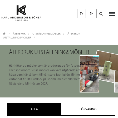
SV
EN
ÅTERBRUK
/
UTSTÄLLNINGSMÖBLER
/
ÅTERBRUK
UTSTÄLLNINGSMÖBLER
ÅTERBRUK UTSTÄLLNINGSMÖBLER
Här hittar du möbler som är producerade för fotografering, möbelmässa
eller showroom. Vissa möbler kan vara utgående artiklar. Om du inte vill
köpa dem här så kom till vår stora fabriksförsäljning som sker på hösten
vartannat år. Håll utskick på sociala medier eller hemsida för datum och tid.
Nästa gång blir hösten 2027.
ALLA
FÖRVARING