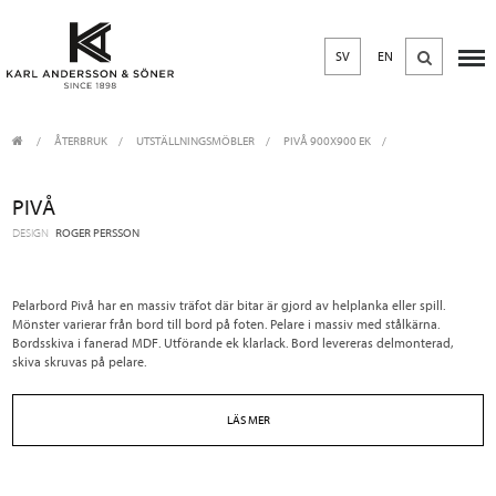
SV
EN
ÅTERBRUK
/
UTSTÄLLNINGSMÖBLER
/
PIVÅ 900X900 EK
PIVÅ
DESIGN
ROGER PERSSON
Pelarbord Pivå har en massiv träfot där bitar är gjord av helplanka eller spill.
Mönster varierar från bord till bord på foten. Pelare i massiv med stålkärna.
Bordsskiva i fanerad MDF. Utförande ek klarlack. Bord levereras delmonterad,
skiva skruvas på pelare.
LÄS MER