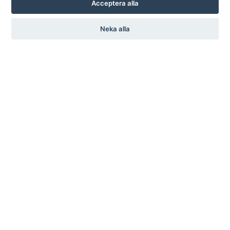
Acceptera alla
Neka alla
KARL ANDERSSON & SÖNER
ROSENDALAGATAN 6
SE-561 34 HUSKVARNA
SWEDEN
+46 (0)36 13 25 30
INFO@KARL-ANDERSSON.SE
KONTAKTA OSS