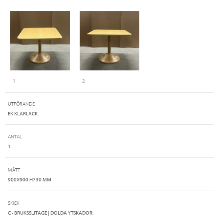
1
2
UTFÖRANDE
EK KLARLACK
ANTAL
1
MÅTT
900X900 H730 MM
SKICK
C - BRUKSSLITAGE | DOLDA YTSKADOR.