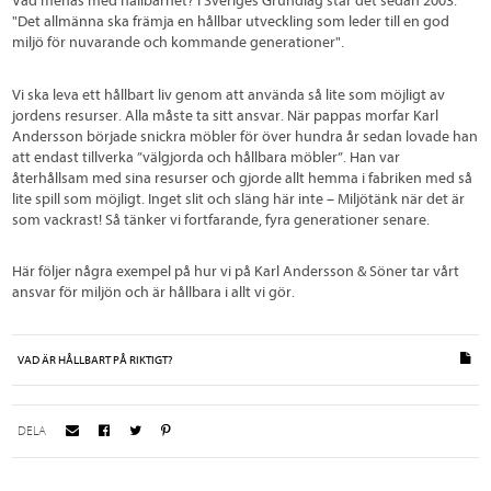
Vad menas med hållbarhet? I Sveriges Grundlag står det sedan 2003:
"Det allmänna ska främja en hållbar utveckling som leder till en god
miljö för nuvarande och kommande generationer".
Vi ska leva ett hållbart liv genom att använda så lite som möjligt av
jordens resurser. Alla måste ta sitt ansvar. När pappas morfar Karl
Andersson började snickra möbler för över hundra år sedan lovade han
att endast tillverka ”välgjorda och hållbara möbler”. Han var
återhållsam med sina resurser och gjorde allt hemma i fabriken med så
lite spill som möjligt. Inget slit och släng här inte – Miljötänk när det är
som vackrast! Så tänker vi fortfarande, fyra generationer senare.
Här följer några exempel på hur vi på Karl Andersson & Söner tar vårt
ansvar för miljön och är hållbara i allt vi gör.
VAD ÄR HÅLLBART PÅ RIKTIGT?
DELA