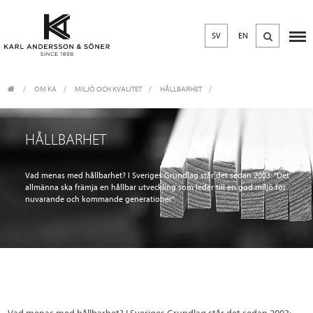
SV
EN
OM KA
/
MILJÖ OCH KVALITET
/
HÅLLBARHET
HÅLLBARHET
Vad menas med hållbarhet? I Sveriges Grundlag står det sedan 2003: "Det
allmänna ska främja en hållbar utveckling som leder till en god miljö för
nuvarande och kommande generationer".