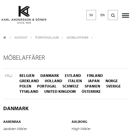
SV
EN
KONTAKT
/
ÅTERFÖRSÄLJARE
/
MÖBELAFFÄRER
MÖBELAFFÄRER
VÄLJ
BELGIEN
DANMARK
ESTLAND
FINLAND
GREKLAND
HOLLAND
ITALIEN
JAPAN
NORGE
POLEN
PORTUGAL
SCHWEIZ
SPANIEN
SVERIGE
TYSKLAND
UNITED KINGDOM
ÖSTERRIKE
DANMARK
AABENRAA
AALBORG
Jacobsen Möbler
Högh Möbler