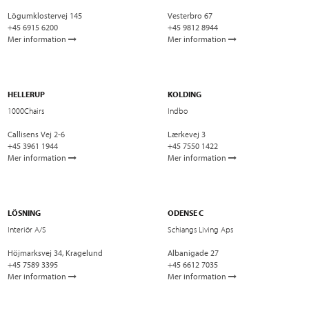
Lögumklostervej 145
Vesterbro 67
+45 6915 6200
+45 9812 8944
Mer information
Mer information
HELLERUP
KOLDING
1000Chairs
Indbo
Callisens Vej 2-6
Lærkevej 3
+45 3961 1944
+45 7550 1422
Mer information
Mer information
LÖSNING
ODENSE C
Interiör A/S
Schiangs Living Aps
Höjmarksvej 34, Kragelund
Albanigade 27
+45 7589 3395
+45 6612 7035
Mer information
Mer information