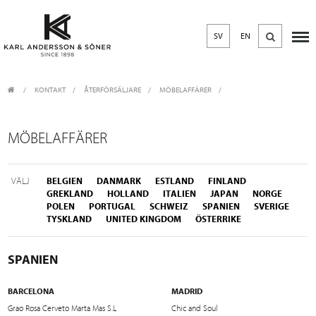
SV
EN
KONTAKT
/
ÅTERFÖRSÄLJARE
/
MÖBELAFFÄRER
MÖBELAFFÄRER
VÄLJ
BELGIEN
DANMARK
ESTLAND
FINLAND
GREKLAND
HOLLAND
ITALIEN
JAPAN
NORGE
POLEN
PORTUGAL
SCHWEIZ
SPANIEN
SVERIGE
TYSKLAND
UNITED KINGDOM
ÖSTERRIKE
SPANIEN
BARCELONA
MADRID
Grao Rosa Cerveto Marta Mas S.L
Chic and Soul