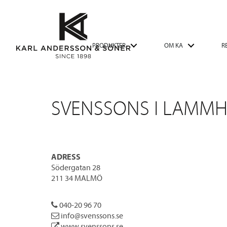
PRODUKTER
OM KA
R
SVENSSONS I LAMMH
ADRESS
Södergatan 28
211 34 MALMÖ
040-20 96 70
info@svenssons.se
www.svenssons.se