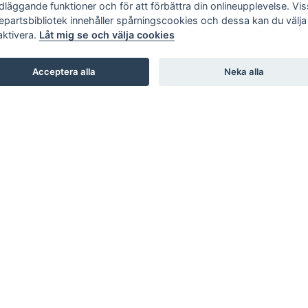
dläggande funktioner och för att förbättra din onlineupplevelse. Vi
jepartsbibliotek innehåller spårningscookies och dessa kan du välja 
aktivera.
Låt mig se och välja cookies
Acceptera alla
Neka alla
SHOWROOM
STUDIO B3. BARNHUSGATAN 3. STOCKHOLM
STUDIO L6. LASARETTSGATAN 6. GÖTEBORG
STUDIO SKØI / BOA / SKAR STUDIO. DRAMMENSVEI 130.
OSLO
INTERIOR / NORDIC DESIGN LAB. 66 RUE D’HAUTEVILLE.
PARIS
KARL ANDERSSON & SÖNER. ROSENDALAGATAN 6.
HUSKVARNA