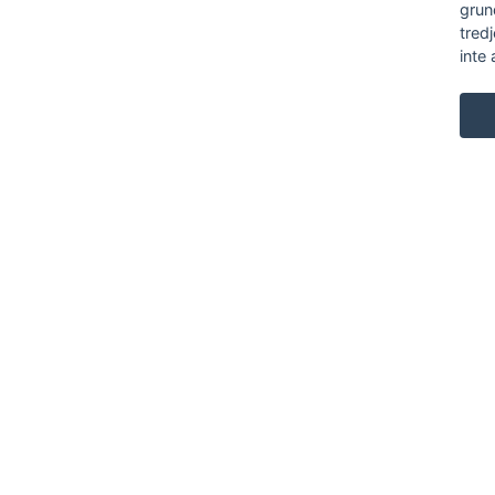
grun
tred
inte 
KARL ANDERSSON & SÖNER
ROSENDALAGATAN 6
SE-561 34 HUSKVARNA
SWEDEN
+46 (0)36 13 25 30
INFO@KARL-ANDERSSON.SE
KONTAKTA OSS