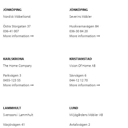
JÖNKÖPING
JÖNKÖPING
Nordisk Möbelkonst
Severins Möbler
Östra Storgatan 37
Huskvarnavägen 84
036-41 007
036-30 84 20
More information
More information
KARLSKRONA
KRISTIANSTAD
The Home Company
Vision Of Home AB
Parkvägen 3
Sävvägen 6
0455-123 55
044-12 12 70
More information
More information
LAMMHULT
LUND
Svenssons i Lammhult
Miljögårdens Möbler AB
Växjövägen 41
Avtalsvägen 2