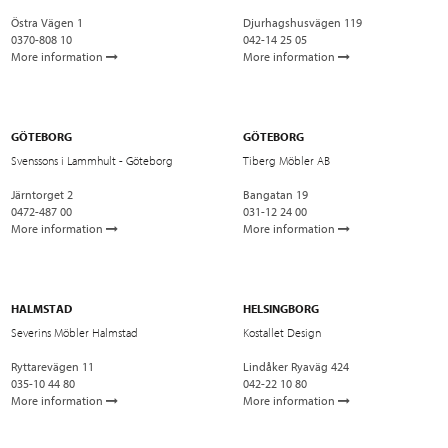
Östra Vägen 1
Djurhagshusvägen 119
0370-808 10
042-14 25 05
More information
More information
GÖTEBORG
GÖTEBORG
Svenssons i Lammhult - Göteborg
Tiberg Möbler AB
Järntorget 2
Bangatan 19
0472-487 00
031-12 24 00
More information
More information
HALMSTAD
HELSINGBORG
Severins Möbler Halmstad
Kostallet Design
Ryttarevägen 11
Lindåker Ryaväg 424
035-10 44 80
042-22 10 80
More information
More information