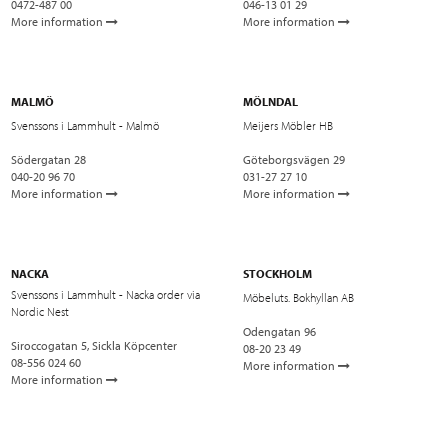
0472-487 00
046-13 01 29
More information
More information
MALMÖ
MÖLNDAL
Svenssons i Lammhult - Malmö
Meijers Möbler HB
Södergatan 28
Göteborgsvägen 29
040-20 96 70
031-27 27 10
More information
More information
NACKA
STOCKHOLM
Svenssons i Lammhult - Nacka order via
Möbeluts. Bokhyllan AB
Nordic Nest
Odengatan 96
Siroccogatan 5, Sickla Köpcenter
08-20 23 49
08-556 024 60
More information
More information