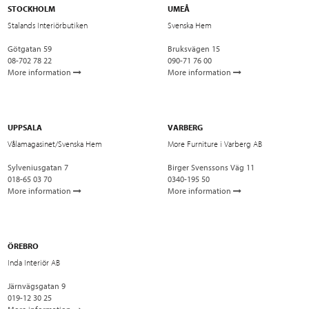
STOCKHOLM
UMEÅ
Stalands Interiörbutiken
Svenska Hem
Götgatan 59
Bruksvägen 15
08-702 78 22
090-71 76 00
More information
More information
UPPSALA
VARBERG
Vålamagasinet/Svenska Hem
More Furniture i Varberg AB
Sylveniusgatan 7
Birger Svenssons Väg 11
018-65 03 70
0340-195 50
More information
More information
ÖREBRO
Inda Interiör AB
Järnvägsgatan 9
019-12 30 25