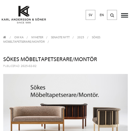
SV
EN
OM KA
/
NYHETER
/
SENASTE NYTT
2025
/
SÖKES
MÖBELTAPETSERARE/MONTÖR
SÖKES MÖBELTAPETSERARE/MONTÖR
PUBLICERAD
2025-02-02