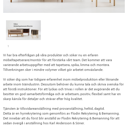
1
Vi har bra efterfrågan på våra produkter och söker nu en erfaren
möbeltapetserare/montör för att förstärka vårt team. Det kommer att vara
varierande arbetsuppgifter med att tapetsera, spika, limma och montera.
Tillverkningen sker i mindre volymer vilket gör arbetet omväxlande.
Vi söker dig som har tidigare erfarenhet inom möbelproduktion eller liknande
arbete inom träindustrin. Dessutom behöver du kunna tala och skriva svenska för
att förstå instruktioner. För att lyckas och trivas i rollen är det avgörande att du
besitter en god samarbetsförmåga och är arbetsam, positiv, flexibel samt har en
skarp känsla för detaljer och strävar efter hög kvalitet.
Tjänsten är tillsvidareanställning med provanställning, heltid, dagtid.
Detta är en hyrrekrytering som genomförs av Flodin Rekrytering & Bemanning.
Det innebär att du först blir anställd av Flodin Rekrytering & Bemanning för att
sedan övergå i anställning hos Karl Andersson & Söner.