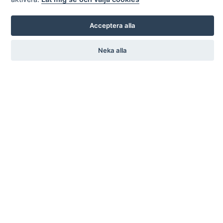
Acceptera alla
Neka alla
KARL ANDERSSON & SÖNER
ROSENDALAGATAN 6
SE-561 34 HUSKVARNA
SWEDEN
+46 (0)36 13 25 30
INFO@KARL-ANDERSSON.SE