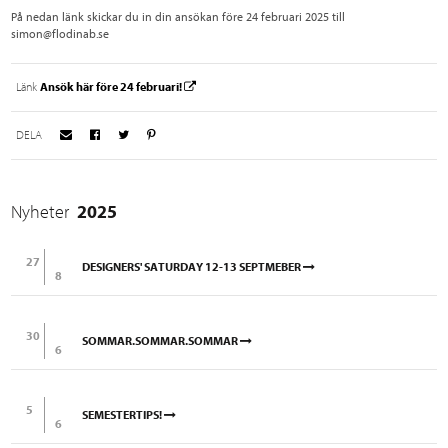
På nedan länk skickar du in din ansökan före 24 februari 2025 till
simon@flodinab.se
Länk
Ansök här före 24 februari!
DELA
Nyheter
2025
27
DESIGNERS' SATURDAY 12-13 SEPTMEBER
8
30
SOMMAR.SOMMAR.SOMMAR
6
5
SEMESTERTIPS!
6