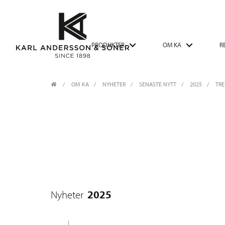
PRODUKTER
OM KA
R
OM KA
/
NYHETER
/
SENASTE NYTT
2025
/
TRE
2025
Nyheter