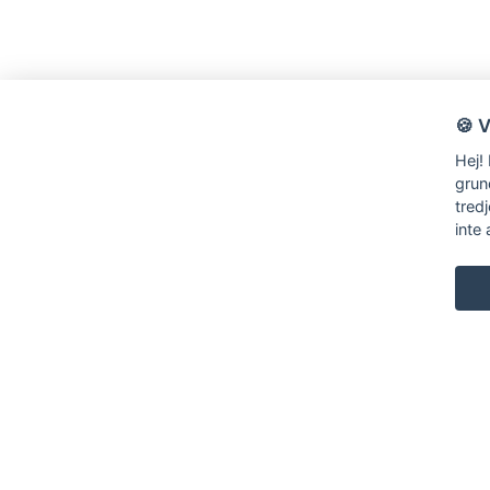
🍪 
Hej!
grun
tred
inte 
KARL ANDERSSON & SÖNER