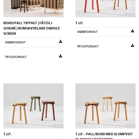
BORD/PALL TIPP46T | FÅTÖLJ
T.I.P.
SOIGNÉ | RUMSAVDELARE ONDULÈ
WEBBFORMAT
SCREEN
WEBBFORMAT
TRYCKFORMAT
TRYCKFORMAT
T.I.P.
T.I.P. - PALL/BORD MED SLUMPVIST