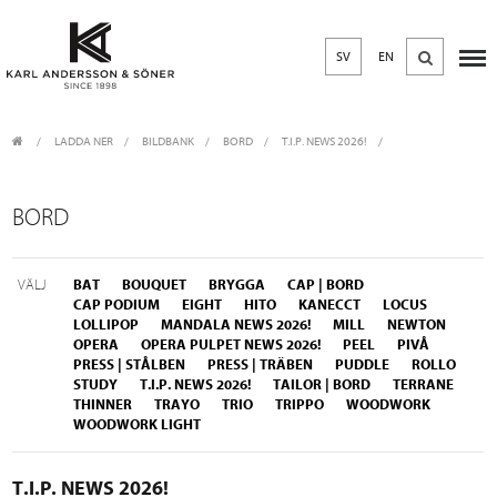
SV
EN
LADDA NER
/
BILDBANK
/
BORD
T.I.P. NEWS 2026!
BORD
VÄLJ
BAT
BOUQUET
BRYGGA
CAP | BORD
CAP PODIUM
EIGHT
HITO
KANECCT
LOCUS
LOLLIPOP
MANDALA NEWS 2026!
MILL
NEWTON
OPERA
OPERA PULPET NEWS 2026!
PEEL
PIVÅ
PRESS | STÅLBEN
PRESS | TRÄBEN
PUDDLE
ROLLO
STUDY
T.I.P. NEWS 2026!
TAILOR | BORD
TERRANE
THINNER
TRAYO
TRIO
TRIPPO
WOODWORK
WOODWORK LIGHT
T.I.P. NEWS 2026!