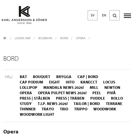
SV
EN
LADDA NER
/
BILDBANK
/
BORD
OPERA
BORD
VÄLJ
BAT
BOUQUET
BRYGGA
CAP | BORD
CAP PODIUM
EIGHT
HITO
KANECCT
LOCUS
LOLLIPOP
MANDALA NEWS 2026!
MILL
NEWTON
OPERA
OPERA PULPET NEWS 2026!
PEEL
PIVÅ
PRESS | STÅLBEN
PRESS | TRÄBEN
PUDDLE
ROLLO
STUDY
T.I.P. NEWS 2026!
TAILOR | BORD
TERRANE
THINNER
TRAYO
TRIO
TRIPPO
WOODWORK
WOODWORK LIGHT
Opera