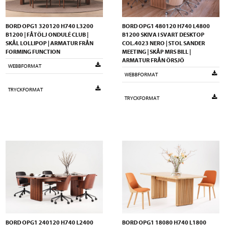
BORD OPG1 320120 H740 L3200
BORD OPG1 480120 H740 L4800
B1200 | FÅTÖLJ ONDULÉ CLUB |
B1200 SKIVA I SVART DESKTOP
SKÅL LOLLIPOP | ARMATUR FRÅN
COL.4023 NERO | STOL SANDER
FORMING FUNCTION
MEETING | SKÅP MRS BILL |
ARMATUR FRÅN ÖRSJÖ
WEBBFORMAT
WEBBFORMAT
TRYCKFORMAT
TRYCKFORMAT
BORD OPG1 240120 H740 L2400
BORD OPG1 18080 H740 L1800