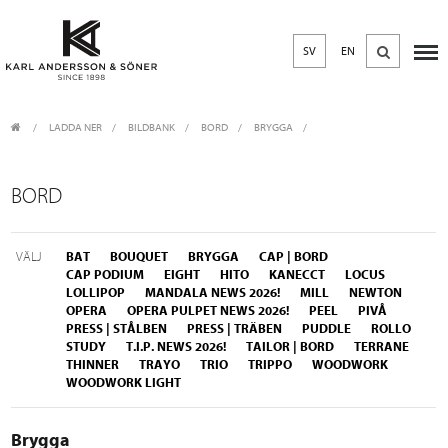
SV
EN
LADDA NER
/
BILDBANK
/
BORD
BRYGGA
BORD
VÄLJ
BAT
BOUQUET
BRYGGA
CAP | BORD
CAP PODIUM
EIGHT
HITO
KANECCT
LOCUS
LOLLIPOP
MANDALA NEWS 2026!
MILL
NEWTON
OPERA
OPERA PULPET NEWS 2026!
PEEL
PIVÅ
PRESS | STÅLBEN
PRESS | TRÄBEN
PUDDLE
ROLLO
STUDY
T.I.P. NEWS 2026!
TAILOR | BORD
TERRANE
THINNER
TRAYO
TRIO
TRIPPO
WOODWORK
WOODWORK LIGHT
Brygga