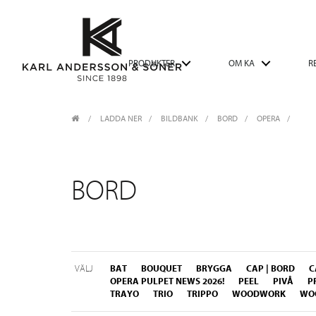
PRODUKTER
OM KA
R
LADDA NER
/
BILDBANK
/
BORD
OPERA
BORD
VÄLJ
BAT
BOUQUET
BRYGGA
CAP | BORD
C
OPERA PULPET NEWS 2026!
PEEL
PIVÅ
P
TRAYO
TRIO
TRIPPO
WOODWORK
WO