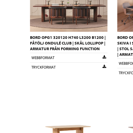
BORD OPG1 320120 H740 L3200 B1200 |
BORD OP
FÅTÖLJ ONDULÉ CLUB | SKÅL LOLLIPOP |
SKIVA I
ARMATUR FRÅN FORMING FUNCTION
| STOL 
| ARMA
WEBBFORMAT
WEBBFO
TRYCKFORMAT
TRYCKF