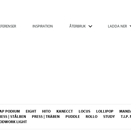
EFERENSER
INSPIRATION
ÅTERBRUK
LADDA NER
AP PODIUM
EIGHT
HITO
KANECCT
LOCUS
LOLLIPOP
MANDA
RESS | STÅLBEN
PRESS | TRÄBEN
PUDDLE
ROLLO
STUDY
T.I.P
ODWORK LIGHT