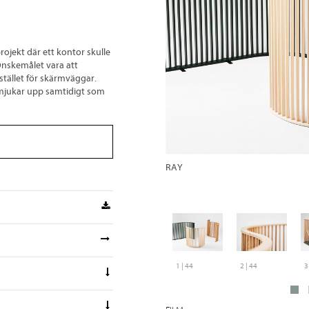
ojekt där ett kontor skulle
. Önskemålet vara att
istället för skärmväggar.
h mjukar upp samtidigt som
RAY
1 | 44
2 | 44
3