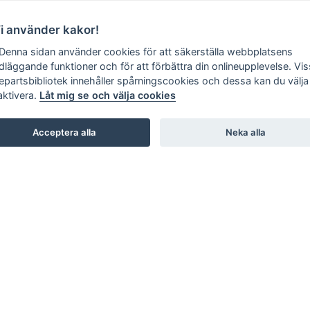
Vi använder kakor!
 Denna sidan använder cookies för att säkerställa webbplatsens
dläggande funktioner och för att förbättra din onlineupplevelse. Vi
jepartsbibliotek innehåller spårningscookies och dessa kan du välja 
aktivera.
Låt mig se och välja cookies
Acceptera alla
Neka alla
SHOWROOM
STUDIO B3. BARNHUSGATAN 3. STOCKHOLM
STUDIO L6. LASARETTSGATAN 6. GÖTEBORG
STUDIO SKØI / BOA / SKAR STUDIO. DRAMMENSVEI 130.