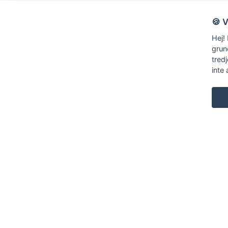
🍪 
Hej!
grun
tred
inte 
KARL ANDERSSON & SÖNER
ROSENDALAGATAN 6
SE-561 34 HUSKVARNA
SWEDEN