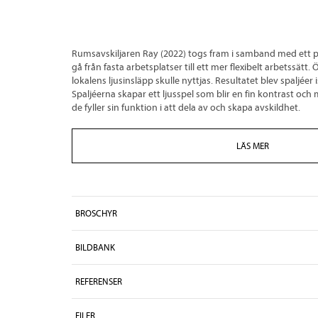
Rumsavskiljaren Ray (2022) togs fram i samband med ett pr
gå från fasta arbetsplatser till ett mer flexibelt arbetssätt
lokalens ljusinsläpp skulle nyttjas. Resultatet blev spaljéer 
Spaljéerna skapar ett ljusspel som blir en fin kontrast oc
de fyller sin funktion i att dela av och skapa avskildhet.
LÄS MER
BROSCHYR
BILDBANK
REFERENSER
FILER