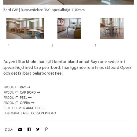
Bord CAP | Rumsavdelare RAY i specialhöjd 1100mm
Fä
1
2
3
Adyen i Stockholm har i sitt kontor bland annat Ray rumsavdelare i
specialhöjd med Cap pelarbord. I närliggande rum finns ståbord Opera
och det fällbara pelarbordet Peel.
PRODUKT
RAY
PRODUKT
CAP BORD
PRODUKT
PEEL
PRODUKT
OPERA
ARKITEKT
MER ARKITEKTER
FOTOGRAF
LASSE OLSSON PHOTO
DELA