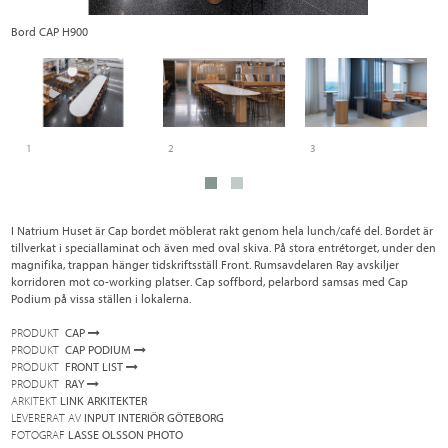
Bord CAP H900
B
1
2
3
I Natrium Huset är Cap bordet möblerat rakt genom hela lunch/café del. Bordet är
tillverkat i speciallaminat och även med oval skiva. På stora entrétorget, under den
magnifika, trappan hänger tidskriftsställ Front. Rumsavdelaren Ray avskiljer
korridoren mot co-working platser. Cap soffbord, pelarbord samsas med Cap
Podium på vissa ställen i lokalerna.
PRODUKT
CAP
PRODUKT
CAP PODIUM
PRODUKT
FRONT LIST
PRODUKT
RAY
ARKITEKT
LINK ARKITEKTER
LEVERERAT AV
INPUT INTERIÖR GÖTEBORG
FOTOGRAF
LASSE OLSSON PHOTO