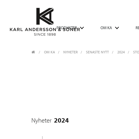
PRODUKTER
OM KA
R
OM KA
/
NYHETER
/
SENASTE NYTT
2024
/
STO
2024
Nyheter