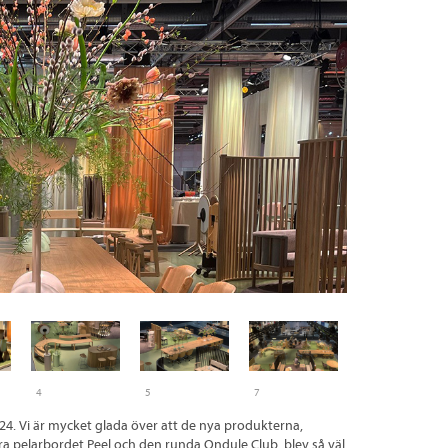
4
5
7
24. Vi är mycket glada över att de nya produkterna,
ara pelarbordet Peel och den runda Ondule Club, blev så väl