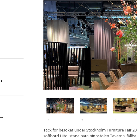
1
2
3
Tack för besöket under Stockholm Furniture Fair 20
soffbord Hito, stapelbara pinnstolen Taverna, fällb