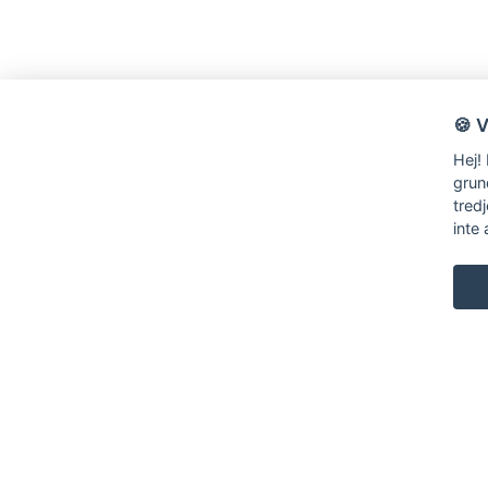
🍪 
Hej!
grun
tred
inte 
KARL ANDERSSON & SÖNER