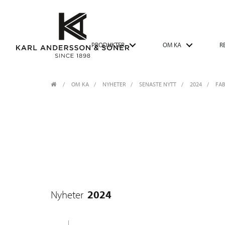
PRODUKTER
OM KA
R
OM KA
/
NYHETER
/
SENASTE NYTT
2024
/
FAB
2024
Nyheter