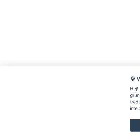
🍪 
Hej!
grun
tred
inte 