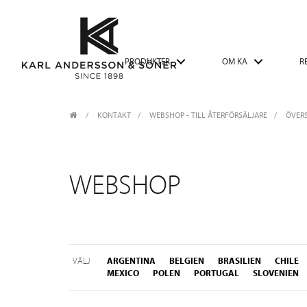
PRODUKTER
OM KA
R
KONTAKT
/
WEBSHOP - TILL ÅTERFÖRSÄLJARE
/
ÖVERS
WEBSHOP
VÄLJ
ARGENTINA
BELGIEN
BRASILIEN
CHILE
MEXICO
POLEN
PORTUGAL
SLOVENIEN