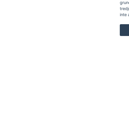
grun
tred
inte 
KARL ANDERSSON & SÖNER
ROSENDALAGATAN 6
SE-561 34 HUSKVARNA
SWEDEN
+46 (0)36 13 25 30
INFO@KARL-ANDERSSON.SE
KONTAKTA OSS