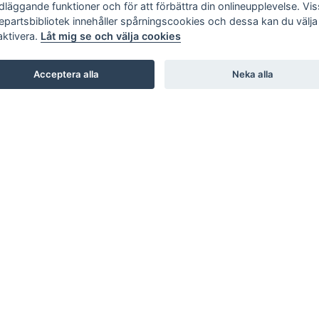
dläggande funktioner och för att förbättra din onlineupplevelse. Vi
jepartsbibliotek innehåller spårningscookies och dessa kan du välja 
aktivera.
Låt mig se och välja cookies
Acceptera alla
Neka alla
SHOWROOM
STUDIO B3. BARNHUSGATAN 3. STOCKHOLM
STUDIO L6. LASARETTSGATAN 6. GÖTEBORG
STUDIO SKØI / BOA / SKAR STUDIO. DRAMMENSVEI 130.
OSLO
INTERIOR / NORDIC DESIGN LAB. 66 RUE D’HAUTEVILLE.
PARIS
KARL ANDERSSON & SÖNER. ROSENDALAGATAN 6.
HUSKVARNA