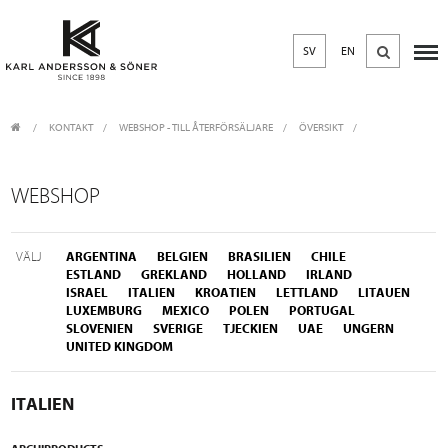
SV
EN
KONTAKT
/
WEBSHOP - TILL ÅTERFÖRSÄLJARE
/
ÖVERSIKT
WEBSHOP
VÄLJ
ARGENTINA
BELGIEN
BRASILIEN
CHILE
ESTLAND
GREKLAND
HOLLAND
IRLAND
ISRAEL
ITALIEN
KROATIEN
LETTLAND
LITAUEN
LUXEMBURG
MEXICO
POLEN
PORTUGAL
SLOVENIEN
SVERIGE
TJECKIEN
UAE
UNGERN
UNITED KINGDOM
ITALIEN