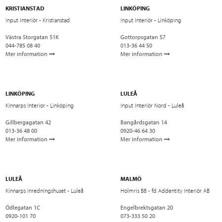
KRISTIANSTAD
LINKÖPING
Input Interiör - Kristianstad
Input Interiör - Linköping
Västra Storgatan 51K
Gottorpsgatan 57
044-785 08 40
013-36 44 50
Mer information
Mer information
LINKÖPING
LULEÅ
Kinnarps Interior - Linköping
Input Interiör Nord - Luleå
Gillbergagatan 42
Bangårdsgatan 14
013-36 48 00
0920-46 64 30
Mer information
Mer information
LULEÅ
MALMÖ
Kinnarps Inredningshuset - Luleå
Holmris B8 - fd Addentity Interiör AB
Ödlegatan 1C
Engelbrektsgatan 20
0920-101 70
073-333 50 20