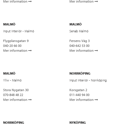
Mer information
Mer information
MALMÖ
MALMÖ
Input Interiör - Malmö
Senab Malmö
Flygplansgatan 9
Fersens Väg 3
040-20 66 00
040-642 53 00
Mer information
Mer information
MALMÖ
NORRKÖPING
Yllw - Malmö
Input Interiör - Norrköping
Stora Nygatan 30
Korsgatan 2
070-848 48 22
011-440 94 00
Mer information
Mer information
NORRKÖPING
NYKÖPING