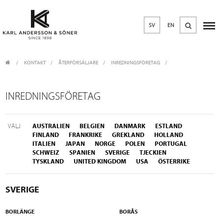
SV
EN
KONTAKT
/
ÅTERFÖRSÄLJARE
/
INREDNINGSFÖRETAG
INREDNINGSFÖRETAG
VÄLJ
AUSTRALIEN
BELGIEN
DANMARK
ESTLAND
FINLAND
FRANKRIKE
GREKLAND
HOLLAND
ITALIEN
JAPAN
NORGE
POLEN
PORTUGAL
SCHWEIZ
SPANIEN
SVERIGE
TJECKIEN
TYSKLAND
UNITED KINGDOM
USA
ÖSTERRIKE
SVERIGE
BORLÄNGE
BORÅS