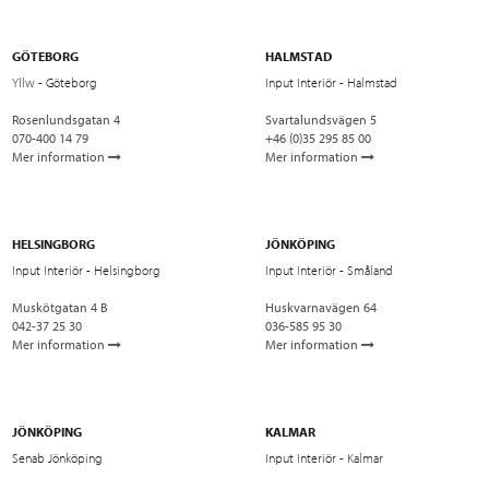
GÖTEBORG
HALMSTAD
Yllw - Göteborg
Input Interiör - Halmstad
Rosenlundsgatan 4
Svartalundsvägen 5
070-400 14 79
+46 (0)35 295 85 00
Mer information
Mer information
HELSINGBORG
JÖNKÖPING
Input Interiör - Helsingborg
Input Interiör - Småland
Muskötgatan 4 B
Huskvarnavägen 64
042-37 25 30
036-585 95 30
Mer information
Mer information
JÖNKÖPING
KALMAR
Senab Jönköping
Input Interiör - Kalmar