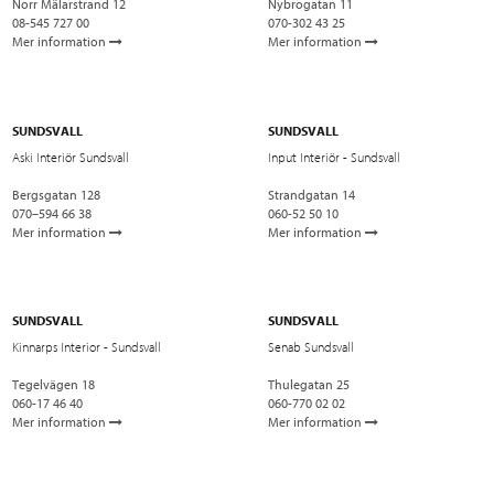
Norr Mälarstrand 12
Nybrogatan 11
08-545 727 00
070-302 43 25
Mer information
Mer information
SUNDSVALL
SUNDSVALL
Aski Interiör Sundsvall
Input Interiör - Sundsvall
Bergsgatan 128
Strandgatan 14
070–594 66 38
060-52 50 10
Mer information
Mer information
SUNDSVALL
SUNDSVALL
Kinnarps Interior - Sundsvall
Senab Sundsvall
Tegelvägen 18
Thulegatan 25
060-17 46 40
060-770 02 02
Mer information
Mer information