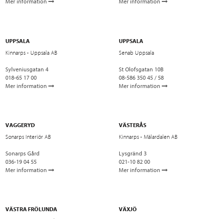
Mer information
Mer information
UPPSALA
UPPSALA
Kinnarps - Uppsala AB
Senab Uppsala
Sylveniusgatan 4
St Olofsgatan 10B
018-65 17 00
08-586 350 45 / 58
Mer information
Mer information
VAGGERYD
VÄSTERÅS
Sonarps Interiör AB
Kinnarps - Mälardalen AB
Sonarps Gård
Lysgränd 3
036-19 04 55
021-10 82 00
Mer information
Mer information
VÄSTRA FRÖLUNDA
VÄXJÖ