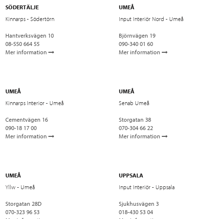
SÖDERTÄLJE
UMEÅ
Kinnarps - Södertörn
Input Interiör Nord - Umeå
Hantverksvägen 10
Björnvägen 19
08-550 664 55
090-340 01 60
Mer information
Mer information
UMEÅ
UMEÅ
Kinnarps Interior - Umeå
Senab Umeå
Cementvägen 16
Storgatan 38
090-18 17 00
070-304 66 22
Mer information
Mer information
UMEÅ
UPPSALA
Yllw - Umeå
Input Interiör - Uppsala
Storgatan 28D
Sjukhusvägen 3
070-323 96 53
018-430 53 04