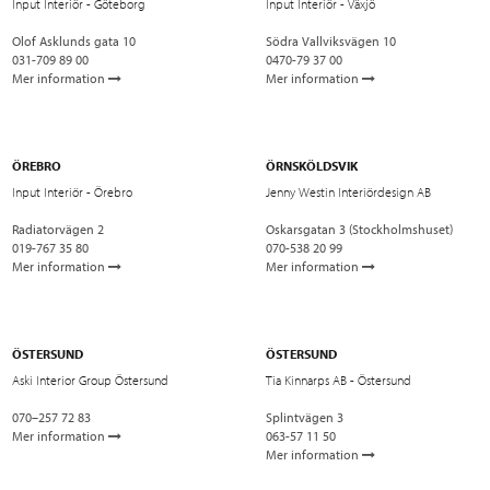
Input Interiör - Göteborg
Input Interiör - Växjö
Olof Asklunds gata 10
Södra Vallviksvägen 10
031-709 89 00
0470-79 37 00
Mer information
Mer information
ÖREBRO
ÖRNSKÖLDSVIK
Input Interiör - Örebro
Jenny Westin Interiördesign AB
Radiatorvägen 2
Oskarsgatan 3 (Stockholmshuset)
019-767 35 80
070-538 20 99
Mer information
Mer information
ÖSTERSUND
ÖSTERSUND
Aski Interior Group Östersund
Tia Kinnarps AB - Östersund
070–257 72 83
Splintvägen 3
Mer information
063-57 11 50
Mer information