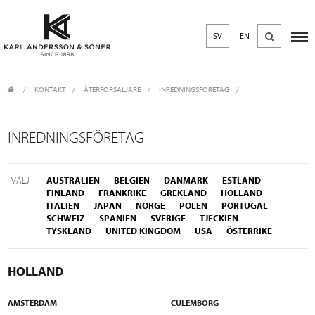
SV
EN
KONTAKT
/
ÅTERFÖRSÄLJARE
/
INREDNINGSFÖRETAG
INREDNINGSFÖRETAG
VÄLJ
AUSTRALIEN
BELGIEN
DANMARK
ESTLAND
FINLAND
FRANKRIKE
GREKLAND
HOLLAND
ITALIEN
JAPAN
NORGE
POLEN
PORTUGAL
SCHWEIZ
SPANIEN
SVERIGE
TJECKIEN
TYSKLAND
UNITED KINGDOM
USA
ÖSTERRIKE
HOLLAND
AMSTERDAM
CULEMBORG