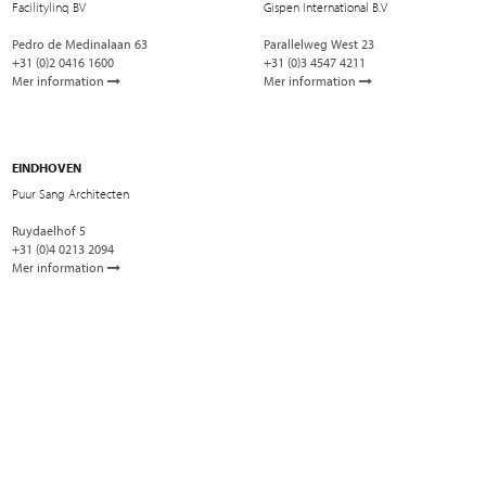
Facilitylinq BV
Gispen International B.V
Pedro de Medinalaan 63
Parallelweg West 23
+31 (0)2 0416 1600
+31 (0)3 4547 4211
Mer information
Mer information
EINDHOVEN
Puur Sang Architecten
Ruydaelhof 5
+31 (0)4 0213 2094
Mer information