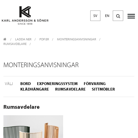
SV
EN
LADDA NER
/
PDF:ER
/
MONTERINGSANVISNINGAR
RUMSAVDELARE
MONTERINGSANVISNINGAR
VÄLJ
BORD
EXPONERINGSSYSTEM
FÖRVARING
KLÄDHÄNGARE
RUMSAVDELARE
SITTMÖBLER
Rumsavdelare