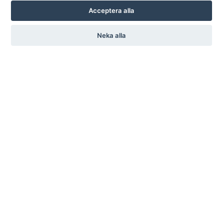
Acceptera alla
Neka alla
KARL ANDERSSON & SÖNER
ROSENDALAGATAN 6
SE-561 34 HUSKVARNA
SWEDEN
+46 (0)36 13 25 30
INFO@KARL-ANDERSSON.SE