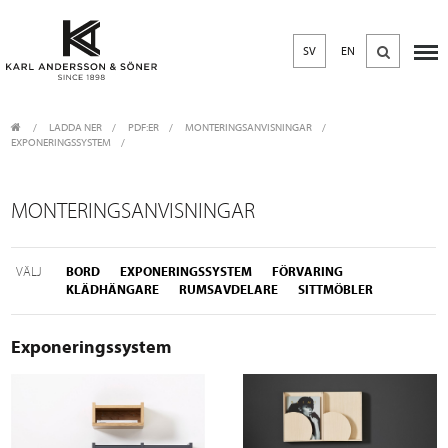
SV
EN
LADDA NER
/
PDF:ER
/
MONTERINGSANVISNINGAR
EXPONERINGSSYSTEM
MONTERINGSANVISNINGAR
VÄLJ
BORD
EXPONERINGSSYSTEM
FÖRVARING
KLÄDHÄNGARE
RUMSAVDELARE
SITTMÖBLER
Exponeringssystem