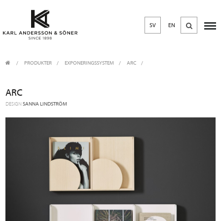
SV
EN
PRODUKTER
/
EXPONERINGSSYSTEM
ARC
ARC
DESIGN
SANNA LINDSTRÖM