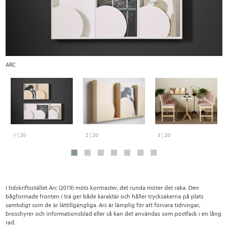
ARC
A
1 | 20
2 | 20
3 | 20
I tidskriftsstället Arc (2019) möts kontraster, det runda möter det raka. Den
bågformade fronten i trä ger både karaktär och håller trycksakerna på plats
samtidigt som de är lättillgängliga. Arc är lämplig för att förvara tidningar,
broschyrer och informationsblad eller så kan det användas som postfack i en lång
rad.