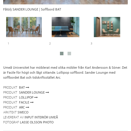
Fåtölj SANDER LOUNGE | Soffbord BAT
S
1
2
3
Umeå Universitet har möblerat med olika möbler från Karl Andersson & Söner. Det
är Facile för högt och lågt sittande. Lollipop soffbord. Sander Lounge med
soffbordet Bat och tidskriftsstället Arc.
PRODUKT
BAT
PRODUKT
SANDER LOUNGE
PRODUKT
LOLLIPOP
PRODUKT
FACILE
PRODUKT
ARC
ARKITEKT
SWECO
LEVERERAT AV
INPUT INTERIÖR UMEÅ
FOTOGRAF
LASSE OLSSON PHOTO