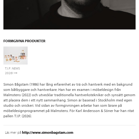
FORMGIVNA PRODUKTER
T.I.P. NEWS
2026!
Simon Bågstam (1986) har lång erfarenhet av trä och hantverk med en bakgrund
som båtbyggare och hantverkare. Han har en examen i möbeldesign från
Malmstens (2022) och utvecklar traditionella hantverkstekniker och synsätt genom
att placera dem i ett nytt sammanhang. Simon är baserad i Stockholm med egen
studio och snickeri. Vid sidan av formgivningen arbetar han som lärare på
möbeldesignprogrammet på Malmstens. För Karl Andersson & Söner har han ritat
pallen T.I.P. (2026).
Läs mer på
http://www.simonbagstam.com