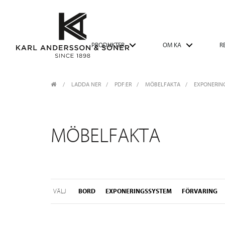
PRODUKTER
OM KA
R
LADDA NER
/
PDF:ER
/
MÖBELFAKTA
EXPONERIN
MÖBELFAKTA
VÄLJ
BORD
EXPONERINGSSYSTEM
FÖRVARING