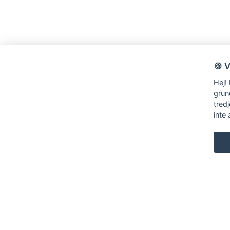
🍪 
Hej!
grun
tred
inte 
KARL ANDERSSON & SÖNER