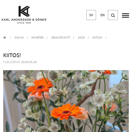
SV
EN
OM KA
/
NYHETER
/
SENASTE NYTT
2026
/
KIITOS!
KIITOS!
PUBLICERAD
2026-05-26