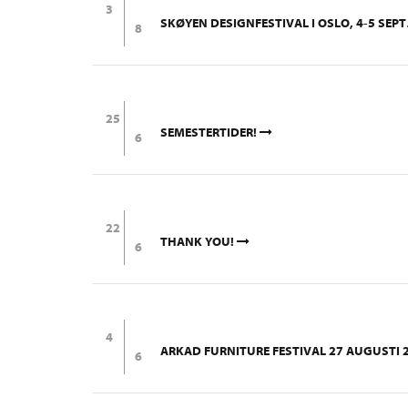
3
SKØYEN 
8
25
SEMESTERTIDER!
6
22
THANK YOU!
6
4
6