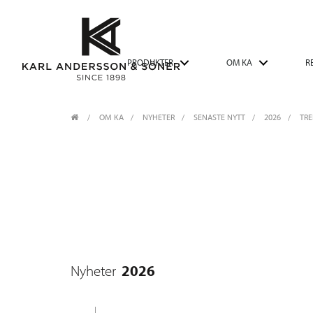
PRODUKTER
OM KA
R
OM KA
/
NYHETER
/
SENASTE NYTT
2026
/
TRE
2026
Nyheter