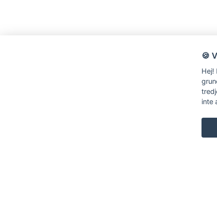
🍪 
Hej!
grun
tred
inte 
KARL ANDERSSON & SÖNER