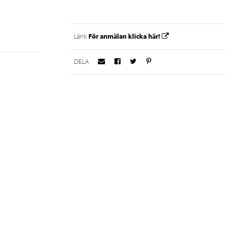
För anmälan klicka här!
Länk
DELA