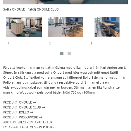
Soffa ONDULÉ | Fåtölj ONDULÉ CLUB
Fä
1
2
3
På detta kontor har man valt att möblera med olika möbler från Karl Andersson &
Söner. En sällskapsyta med soffa Ondulé med hög rygg och mitt emot fåtölj
Ondulé Club. Ett flexibel konferensrum av fällbordet Rollo. I denna formation har
Rollo en anslutningskabel, till övriga respektive bord får man el via en
vidarekopplingskabel som går mellan borden. Där man tar en fika/lunch sitter
man kring Woodwork pelarbord både i höjd 730 och 900mm.
PRODUKT
ONDULÉ
PRODUKT
ONDULÉ CLUB
PRODUKT
ROLLO
PRODUKT
WOODWORK
ARKITEKT
SPECTRUM ARKITEKTER
FOTOGRAF
LASSE OLSSON PHOTO