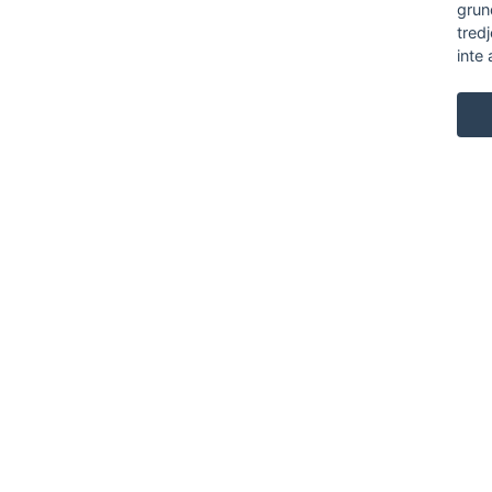
grun
tred
inte 
KARL ANDERSSON & SÖNER
ROSENDALAGATAN 6
SE-561 34 HUSKVARNA
SWEDEN
+46 (0)36 13 25 30
INFO@KARL-ANDERSSON.SE
KONTAKTA OSS