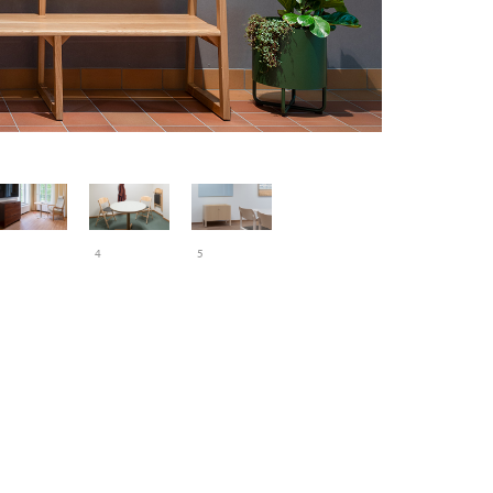
Rumsavdelare R
4
5