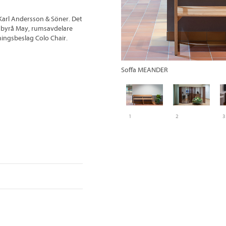
Karl Andersson & Söner. Det
ns byrå May, rumsavdelare
ingsbeslag Colo Chair.
Soffa MEANDER
1
2
3