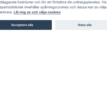
dläggande funktioner och för att förbättra din onlineupplevelse. Vi
jepartsbibliotek innehåller spårningscookies och dessa kan du välja 
aktivera.
Låt mig se och välja cookies
Acceptera alla
Neka alla
SHOWROOM
STUDIO B3. BARNHUSGATAN 3. STOCKHOLM
STUDIO L6. LASARETTSGATAN 6. GÖTEBORG
STUDIO SKØI / BOA / SKAR STUDIO. DRAMMENSVEI 130.
OSLO
INTERIOR / NORDIC DESIGN LAB. 66 RUE D’HAUTEVILLE.
PARIS
KARL ANDERSSON & SÖNER. ROSENDALAGATAN 6.
HUSKVARNA