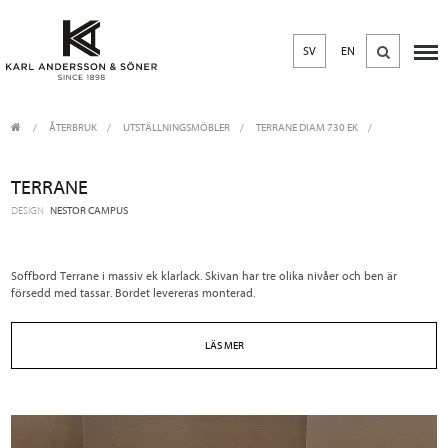
SV
EN
ÅTERBRUK
/
UTSTÄLLNINGSMÖBLER
/
TERRANE DIAM 730 EK
TERRANE
DESIGN
NESTOR CAMPUS
Soffbord Terrane i massiv ek klarlack. Skivan har tre olika nivåer och ben är
försedd med tassar. Bordet levereras monterad.
LÄS MER