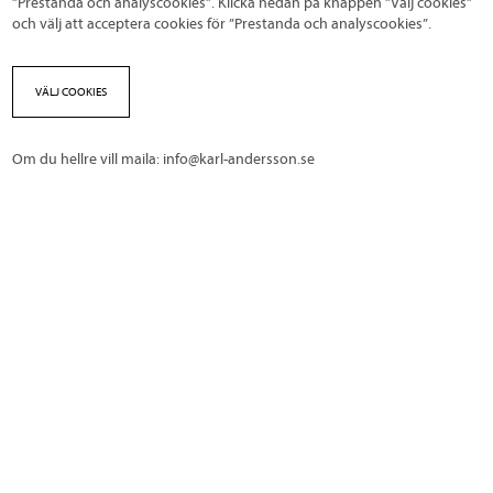
”Prestanda och analyscookies”. Klicka nedan på knappen ”Välj cookies”
och välj att acceptera cookies för ”Prestanda och analyscookies”.
VÄLJ COOKIES
Om du hellre vill maila:
info@karl-andersson.se