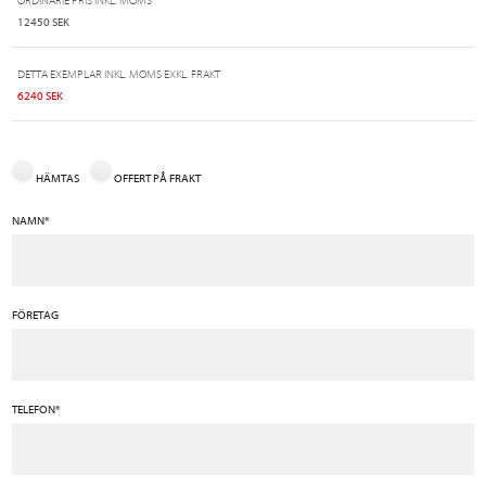
ORDINARIE PRIS INKL. MOMS
12450 SEK
DETTA EXEMPLAR INKL. MOMS EXKL. FRAKT
6240 SEK
HÄMTAS
OFFERT PÅ FRAKT
NAMN*
FÖRETAG
TELEFON*