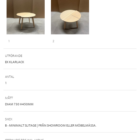
1
2
UTFÖRANDE
EK KLARLACK
ANTAL
1
MÅTT
DIAM 730 H450MM
SKICK
B - MINIMALT SLITAGE | FRÅN SHOWROOM ELLER MÖBELMÄSSA.