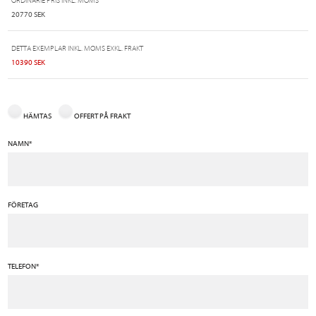
ORDINARIE PRIS INKL. MOMS
20770 SEK
DETTA EXEMPLAR INKL. MOMS EXKL. FRAKT
10390 SEK
HÄMTAS
OFFERT PÅ FRAKT
NAMN*
FÖRETAG
TELEFON*