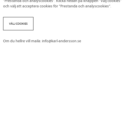
”Prestanda och analyscookies”. Klicka nedan på knappen ”Välj cookies”
och välj att acceptera cookies för ”Prestanda och analyscookies”.
VÄLJ COOKIES
Om du hellre vill maila:
info@karl-andersson.se