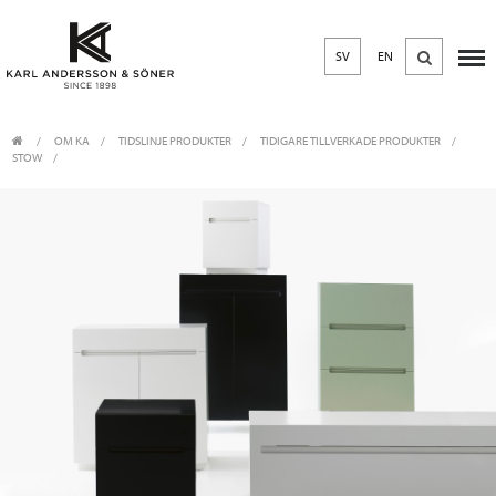
SV
EN
OM KA
/
TIDSLINJE PRODUKTER
/
TIDIGARE TILLVERKADE PRODUKTER
STOW