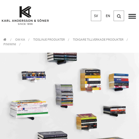
SV
EN
OM KA
/
TIDSLINJE PRODUKTER
/
TIDIGARE TILLVERKADE PRODUKTER
PINIWINI