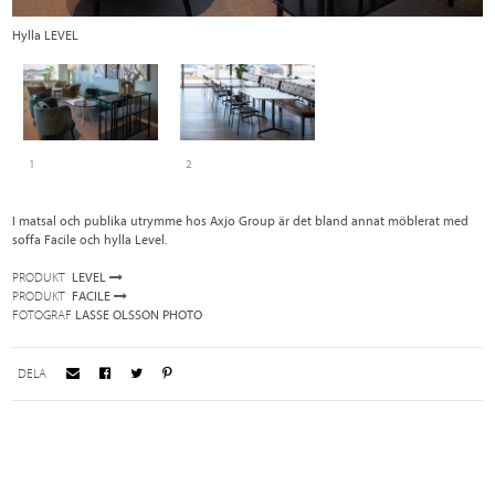
Hylla LEVEL
S
1
2
I matsal och publika utrymme hos Axjo Group är det bland annat möblerat med
soffa Facile och hylla Level.
PRODUKT
LEVEL
PRODUKT
FACILE
FOTOGRAF
LASSE OLSSON PHOTO
DELA