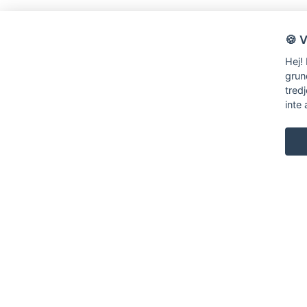
🍪 
Hej!
grun
tred
inte 
KARL ANDERSSON & SÖNER
ROSENDALAGATAN 6
SE-561 34 HUSKVARNA
SWEDEN