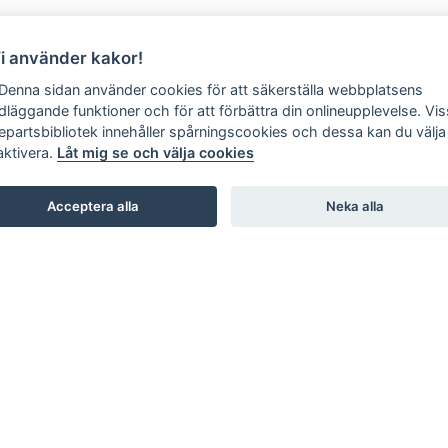
Vi använder kakor!
 Denna sidan använder cookies för att säkerställa webbplatsens
dläggande funktioner och för att förbättra din onlineupplevelse. Vi
jepartsbibliotek innehåller spårningscookies och dessa kan du välja 
aktivera.
Låt mig se och välja cookies
Acceptera alla
Neka alla
SHOWROOM
STUDIO B3. BARNHUSGATAN 3. STOCKHOLM
STUDIO L6. LASARETTSGATAN 6. GÖTEBORG
STUDIO SKØI / BOA / SKAR STUDIO. DRAMMENSVEI 130.