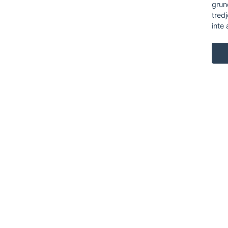
grun
tred
inte 
KARL ANDERSSON & SÖNER
ROSENDALAGATAN 6
SE-561 34 HUSKVARNA
SWEDEN
+46 (0)36 13 25 30
INFO@KARL-ANDERSSON.SE
KONTAKTA OSS