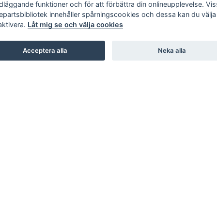
dläggande funktioner och för att förbättra din onlineupplevelse. Vi
jepartsbibliotek innehåller spårningscookies och dessa kan du välja 
aktivera.
Låt mig se och välja cookies
Acceptera alla
Neka alla
SHOWROOM
STUDIO B3. BARNHUSGATAN 3. STOCKHOLM
STUDIO L6. LASARETTSGATAN 6. GÖTEBORG
STUDIO SKØI / BOA / SKAR STUDIO. DRAMMENSVEI 130.
OSLO
INTERIOR / NORDIC DESIGN LAB. 66 RUE D’HAUTEVILLE.
PARIS
KARL ANDERSSON & SÖNER. ROSENDALAGATAN 6.
HUSKVARNA