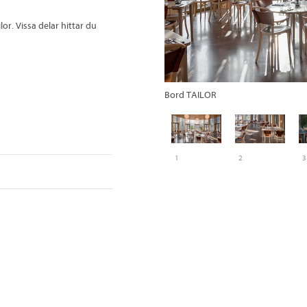
r. Vissa delar hittar du
Bord TAILOR
1
2
3