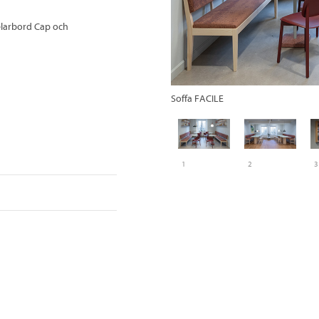
elarbord Cap och
Soffa FACILE
1
2
3