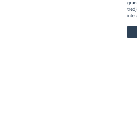
grun
tred
inte 
KARL ANDERSSON & SÖNER
ROSENDALAGATAN 6
SE-561 34 HUSKVARNA
SWEDEN
+46 (0)36 13 25 30
INFO@KARL-ANDERSSON.SE
KONTAKTA OSS