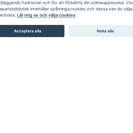
dläggande funktioner och för att förbättra din onlineupplevelse. Vi
jepartsbibliotek innehåller spårningscookies och dessa kan du välja 
aktivera.
Låt mig se och välja cookies
Acceptera alla
Neka alla
SHOWROOM
STUDIO B3. BARNHUSGATAN 3. STOCKHOLM
STUDIO L6. LASARETTSGATAN 6. GÖTEBORG
STUDIO SKØI / BOA / SKAR STUDIO. DRAMMENSVEI 130.
OSLO
INTERIOR / NORDIC DESIGN LAB. 66 RUE D’HAUTEVILLE.
PARIS
KARL ANDERSSON & SÖNER. ROSENDALAGATAN 6.
HUSKVARNA