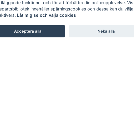
dläggande funktioner och för att förbättra din onlineupplevelse. Vi
jepartsbibliotek innehåller spårningscookies och dessa kan du välja 
aktivera.
Låt mig se och välja cookies
Acceptera alla
Neka alla
SHOWROOM
STUDIO B3. BARNHUSGATAN 3. STOCKHOLM
STUDIO L6. LASARETTSGATAN 6. GÖTEBORG
STUDIO SKØI / BOA / SKAR STUDIO. DRAMMENSVEI 130.
OSLO
INTERIOR / NORDIC DESIGN LAB. 66 RUE D’HAUTEVILLE.
PARIS
KARL ANDERSSON & SÖNER. ROSENDALAGATAN 6.
HUSKVARNA