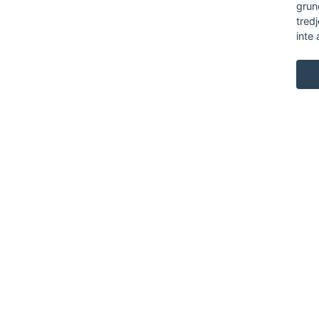
grun
tred
inte 
KARL ANDERSSON & SÖNER
ROSENDALAGATAN 6
SE-561 34 HUSKVARNA
SWEDEN
+46 (0)36 13 25 30
INFO@KARL-ANDERSSON.SE
KONTAKTA OSS