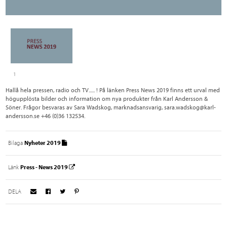
1
Hallå hela pressen, radio och TV...... ! På länken Press News 2019 finns ett urval med
högupplösta bilder och information om nya produkter från Karl Andersson &
Söner. Frågor besvaras av Sara Wadskog, marknadsansvarig, sara.wadskog@karl-
andersson.se +46 (0)36 132534.
Bilaga
Nyheter 2019
Länk
Press - News 2019
DELA