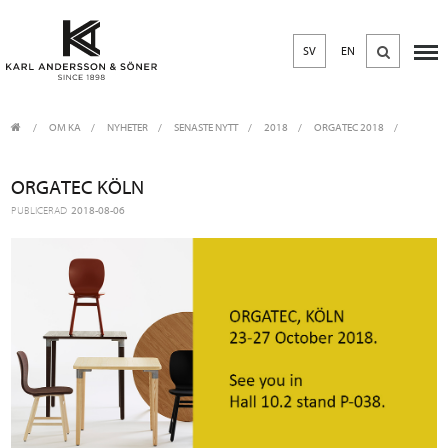
SV
EN
OM KA
/
NYHETER
/
SENASTE NYTT
2018
ORGATEC 2018
ORGATEC KÖLN
PUBLICERAD
2018-08-06