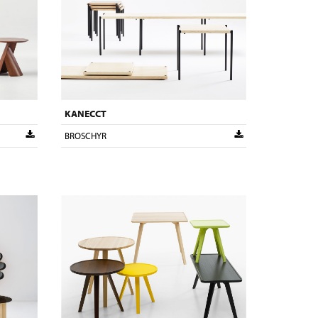
KANECCT
BROSCHYR