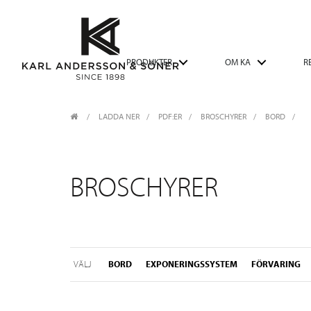
PRODUKTER
OM KA
R
LADDA NER
/
PDF:ER
/
BROSCHYRER
BORD
BROSCHYRER
VÄLJ
BORD
EXPONERINGSSYSTEM
FÖRVARING