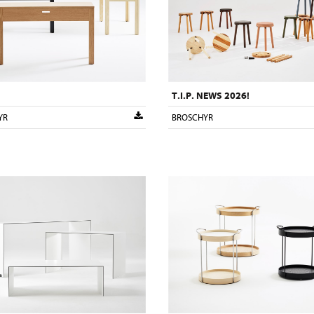
T.I.P. NEWS 2026!
YR
BROSCHYR