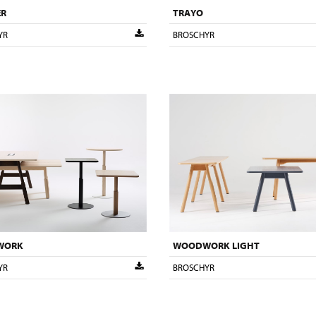
ER
TRAYO
YR
BROSCHYR
WORK
WOODWORK LIGHT
YR
BROSCHYR