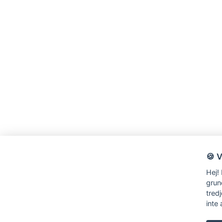
🍪 
Hej!
grun
tred
inte 