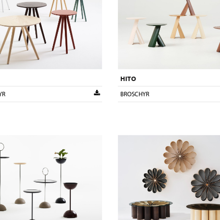
HITO
YR
BROSCHYR