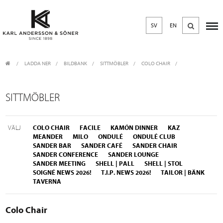
SV
EN
LADDA NER
/
BILDBANK
/
SITTMÖBLER
COLO CHAIR
SITTMÖBLER
VÄLJ
COLO CHAIR
FACILE
KAMÓN DINNER
KAZ
MEANDER
MILO
ONDULÉ
ONDULÉ CLUB
SANDER BAR
SANDER CAFÉ
SANDER CHAIR
SANDER CONFERENCE
SANDER LOUNGE
SANDER MEETING
SHELL | PALL
SHELL | STOL
SOIGNÉ NEWS 2026!
T.I.P. NEWS 2026!
TAILOR | BÄNK
TAVERNA
Colo Chair