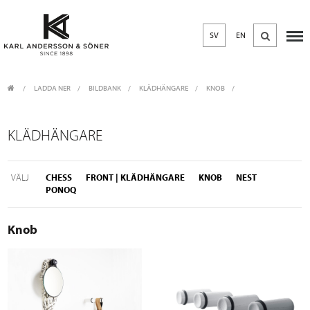
SV
EN
LADDA NER
/
BILDBANK
/
KLÄDHÄNGARE
KNOB
KLÄDHÄNGARE
VÄLJ
CHESS
FRONT | KLÄDHÄNGARE
KNOB
NEST
PONOQ
Knob