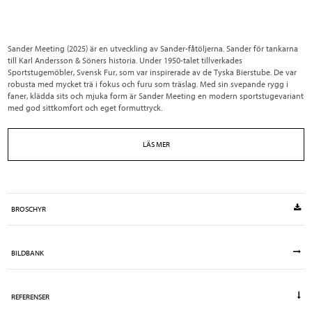
Sander Meeting (2025) är en utveckling av Sander-fåtöljerna. Sander för tankarna
till Karl Andersson & Söners historia. Under 1950-talet tillverkades
Sportstugemöbler, Svensk Fur, som var inspirerade av de Tyska Bierstube. De var
robusta med mycket trä i fokus och furu som träslag. Med sin svepande rygg i
faner, klädda sits och mjuka form är Sander Meeting en modern sportstugevariant
med god sittkomfort och eget formuttryck.
LÄS MER
BROSCHYR
BILDBANK
REFERENSER