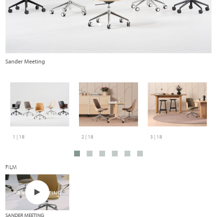
Sander Meeting
S
1 | 18
2 | 18
3 | 18
FILM
SANDER MEETING