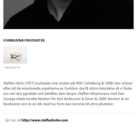
FORMGIVNA PRODUKTER
Newton
Staffan Holm (1977) avslutade sina studier på HDK i Göteborg år 2008. Han strävar
efter att de emotionella aspekterna av funktion ska få större betydelse så vi fäster
oss vid våra ägodelar och behåller dem längre. Staffan tillsammans med Dan
Sunaga ritade bordet Newton för Karl Andersson & Söner år 2009. Newton är en
bordsserie som är en lek med hur form kan komma till yttre påverkan.
Läs mer på
http://www.staffanholm.com